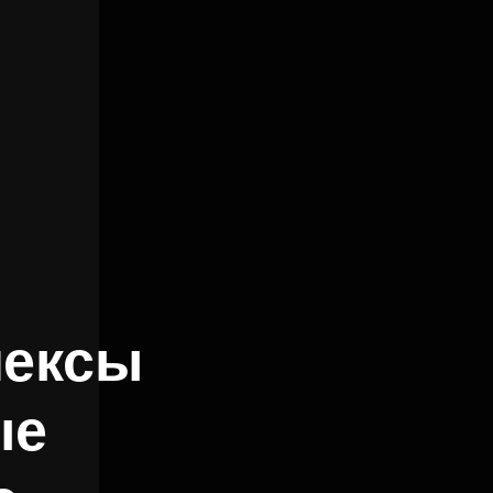
лексы
ые