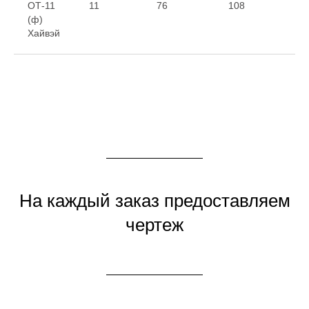
ОТ-11
11
76
108
1
(ф)
Хайвэй
На каждый заказ предоставляем
чертеж