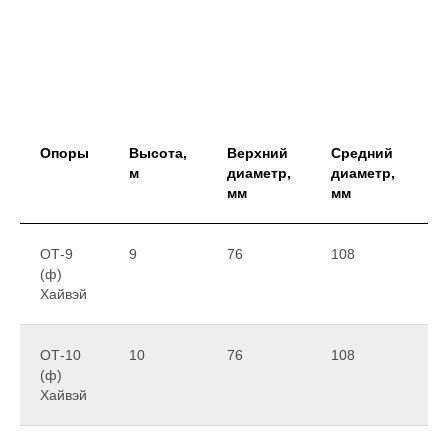
Опоры
Высота,
Верхний
Средний
Н
м
диаметр,
диаметр,
д
мм
мм
м
ОТ-9
9
76
108
1
(ф)
Хайвэй
ОТ-10
10
76
108
1
(ф)
Хайвэй