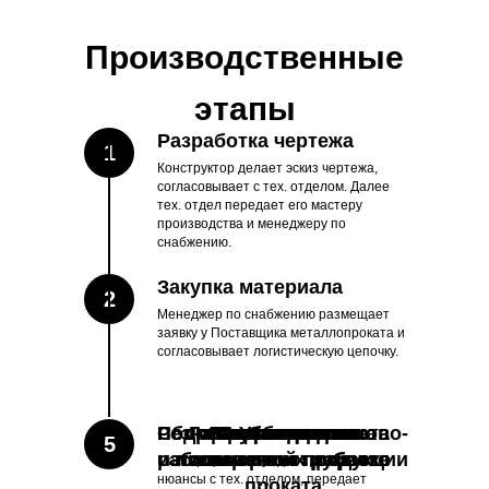
Производственные
этапы
Разработка чертежа
1
Конструктор делает эскиз чертежа,
согласовывает с тех. отделом. Далее
тех. отдел передает его мастеру
производства и менеджеру по
снабжению.
Закупка материала
2
Менеджер по снабжению размещает
заявку у Поставщика металлопроката и
согласовывает логистическую цепочку.
Резка трубного проката
Подготовка к порошково-
Сборочно-сварочные
Горячая оцинковка
Лазерная резка
Зачистка после
Подготовка к
Упаковка
Сборка
10
11
4
3
9
8
7
6
5
работы
изготовлению продукции
полимерной покраске
листового и трубного
сварочных работ
Мастер цеха обсуждает детали и
нюансы с тех. отделом, передает
проката