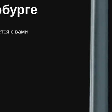
рбурге
тся с вами