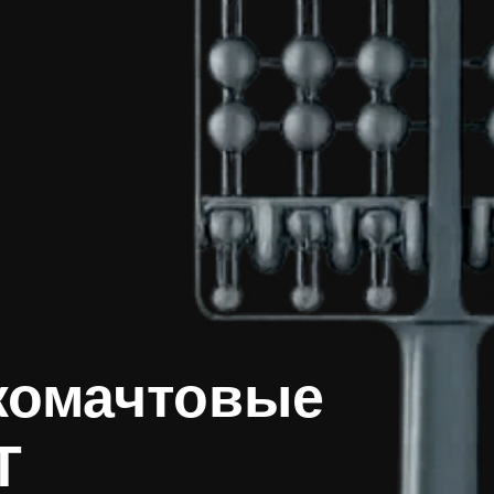
комачтовые
Т